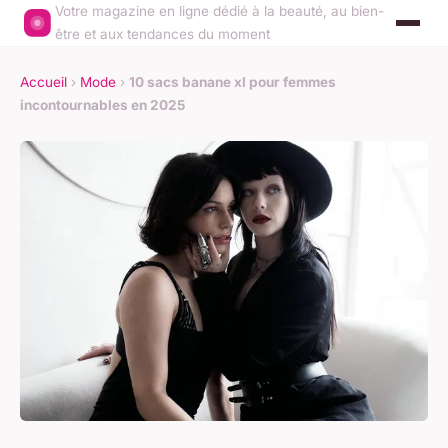
Votre magazine en ligne dédié à la beauté, au bien-
être et aux tendances du moment
Accueil
›
Mode
›
10 sacs banane xl pour femmes
incontournables en 2025