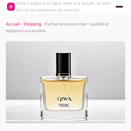
Votre magazine en ligne dédié à la beauté, au bien-
être et aux tendances du moment
Accueil
›
Shopping
›
Parfum qiwa pas cher : qualité et
élégance accessible