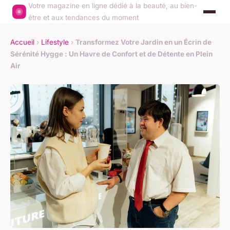
Votre magazine en ligne dédié à la beauté, au bien-
être et aux tendances du moment
Accueil
›
Lifestyle
›
Transformez Votre Jardin en un Écrin de
Sérénité Hygge : Un Havre de Confort et de Détente en Plein
Air