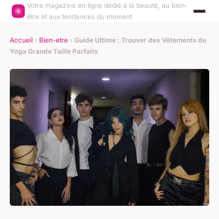
Votre magazine en ligne dédié à la beauté, au bien-
être et aux tendances du moment
Accueil
›
Bien-etre
›
Guide Ultime : Trouver des Vêtements de
Yoga Grande Taille Parfaits