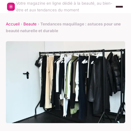
Votre magazine en ligne dédié à la beauté, au bien-
être et aux tendances du moment
Accueil
›
Beaute
›
Tendances maquillage : astuces pour une
beauté naturelle et durable