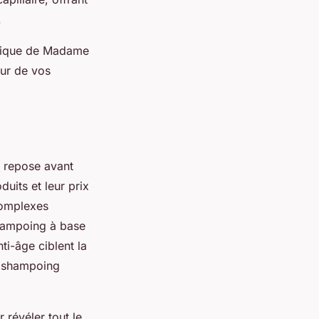
.
 unique de Madame
eur de vos
 repose avant
duits et leur prix
complexes
shampoing à base
ti-âge ciblent la
n shampoing
r révéler tout le