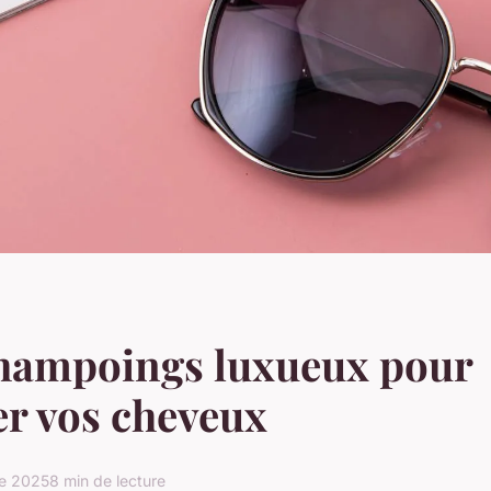
shampoings luxueux pour
r vos cheveux
re 2025
8 min de lecture