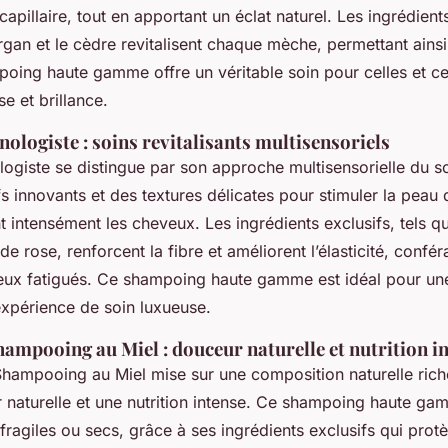
 capillaire, tout en apportant un éclat naturel. Les ingrédient
rgan et le cèdre revitalisent chaque mèche, permettant ainsi
oing haute gamme offre un véritable soin pour celles et ce
e et brillance.
ologiste : soins revitalisants multisensoriels
giste se distingue par son approche multisensorielle du soin
s innovants et des textures délicates pour stimuler la peau 
t intensément les cheveux. Les ingrédients exclusifs, tels q
de rose, renforcent la fibre et améliorent l’élasticité, confé
ux fatigués. Ce shampoing haute gamme est idéal pour une 
xpérience de soin luxueuse.
ampooing au Miel : douceur naturelle et nutrition i
hampooing au Miel mise sur une composition naturelle rich
r naturelle et une nutrition intense. Ce shampoing haute gam
fragiles ou secs, grâce à ses ingrédients exclusifs qui prot