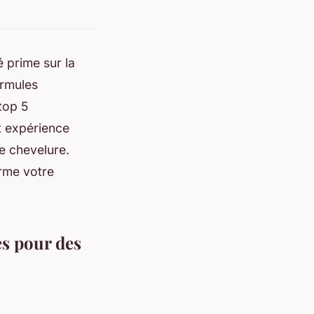
 prime sur la
ormules
top 5
et expérience
re chevelure.
rme votre
s pour des