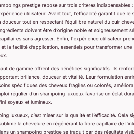
poings prestige repose sur trois critères indispensables : l’
xpérience utilisateur. Avant tout, l’efficacité garantit que l
 douceur tout en respectant l’équilibre naturel du cuir cheve
ingrédients doivent être d’origine noble et soigneusement s
 capillaires sans agresser. Enfin, l'expérience utilisateur pr
 et la facilité d’application, essentiels pour transformer une
ux.
ut de gamme offrent des bénéfices significatifs. Ils renfor
portant brillance, douceur et vitalité. Leur formulation enri
esoins spécifiques des cheveux fragiles ou colorés, amélioran
ploi régulier d’un shampoing luxueux favorise un éclat durab
fini soyeux et lumineux.
ng luxueux, c’est miser sur la qualité et l’efficacité. Cela si
ublime la chevelure en régénérant la fibre capillaire de l’int
ans un shampoing prestige se traduit par des résultats visib