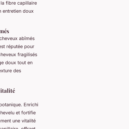
a fibre capillaire
un entretien doux
îmés
s cheveux abîmés
 est réputée pour
cheveux fragilisés
ge doux tout en
texture des
italité
 botanique. Enrichi
evelu et fortifie
ment une vitalité
pillaire, offrant