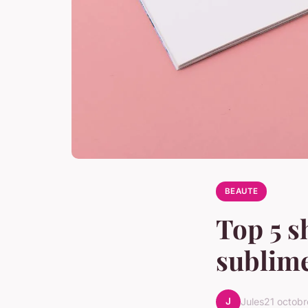
BEAUTE
Top 5 
sublime
J
Jules
21 octob