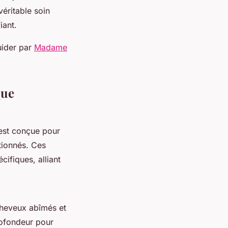
éritable soin
iant.
guider par
Madame
que
est conçue pour
tionnés. Ces
cifiques, alliant
cheveux abîmés et
profondeur pour