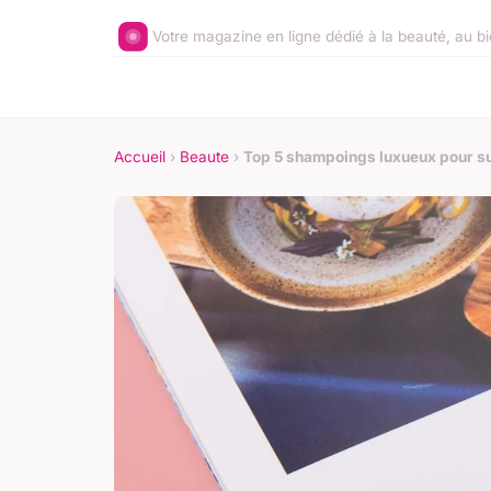
Votre magazine en ligne dédié à la beauté, au 
Accueil
›
Beaute
›
Top 5 shampoings luxueux pour s