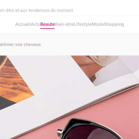
bien-être et aux tendances du moment
Accueil
Actu
Beaute
Bien-etre
Lifestyle
Mode
Shopping
ublimer vos cheveux