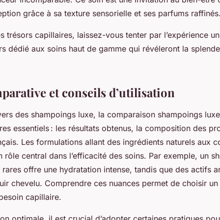
tion grâce à sa texture sensorielle et ses parfums raffinés
s trésors capillaires, laissez-vous tenter par l’expérience
ers dédié aux soins haut de gamme qui révéleront la splend
arative et conseils d’utilisation
ivers des shampoings luxe, la comparaison shampoings luxe
tères essentiels : les résultats obtenus, la composition des pro
nçais. Les formulations allant des ingrédients naturels aux 
n rôle central dans l’efficacité des soins. Par exemple, un 
 rares offre une hydratation intense, tandis que des actifs an
cuir chevelu. Comprendre ces nuances permet de choisir u
esoin capillaire.
ion optimale, il est crucial d’adopter certaines pratiques pou