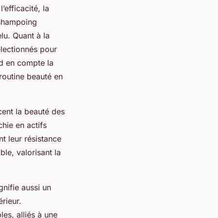
efficacité, la
e shampoing
lu. Quant à la
électionnés pour
end en compte la
 routine beauté en
cent la beauté des
chie en actifs
t leur résistance
le, valorisant la
gnifie aussi un
érieur.
les, alliés à une