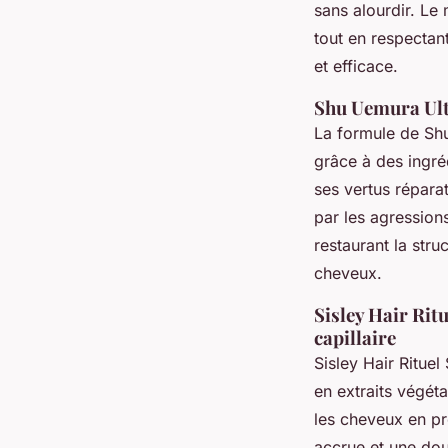
sans alourdir. Le 
tout en respectant
et efficace.
Shu Uemura Ult
La formule de Sh
grâce à des ingréd
ses vertus répara
par les agressio
restaurant la struc
cheveux.
Sisley Hair Ritu
capillaire
Sisley Hair Rituel
en extraits végéta
les cheveux en pro
accrue et une douc