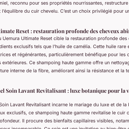
miel, reconnu pour ses propriétés nourrissantes, restructure l
 l’équilibre du cuir chevelu. C’est un choix privilégié pour 
imate Reset : restauration profonde des cheveux ab
u Uemura Ultimate Reset cible la restauration profonde de
ients exclusifs tels que l’huile de camélia. Cette huile rare
trices et régénérantes, particulièrement bénéfique pour les 
ns extérieures. Ce shampoing haute gamme offre un nettoya
ture interne de la fibre, améliorant ainsi la résistance et la 
el Soin Lavant Revitalisant : luxe botanique pour la v
 Soin Lavant Revitalisant incarne le mariage du luxe et de la
ux exclusifs, ce shampoing haute gamme revitalise le cuir ch
fondeur. Il procure des bienfaits capillaires visibles, notam
eur incomparable. Ce soin est une invitation au bien-être ca