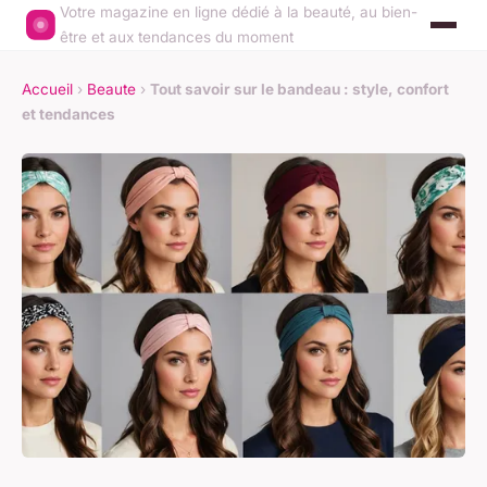
Votre magazine en ligne dédié à la beauté, au bien-
être et aux tendances du moment
Accueil
›
Beaute
›
Tout savoir sur le bandeau : style, confort
et tendances